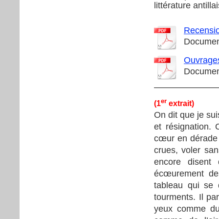
littérature antilla
Recensio
Document
Ouvrage
Document
er
(1
extrait)
On dit que je su
et résignation. 
cœur en dérade à
crues, voler san
encore disent 
écœurement des 
tableau qui se 
tourments. Il pa
yeux comme du s