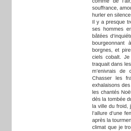
comme de l’air
souffrance, amour
hurler en silenc
Il y a presque t
ses hommes enf
bâtées d’inquié
bourgeonnant 
borgnes, et pir
ciels cobalt. J
traquait dans les
m’enivrais de 
Chasser les fra
exhalaisons des 
les chantés Noël
dès la tombée du
la ville du froid
l’allure d’une f
après la tourmen
climat que je tr