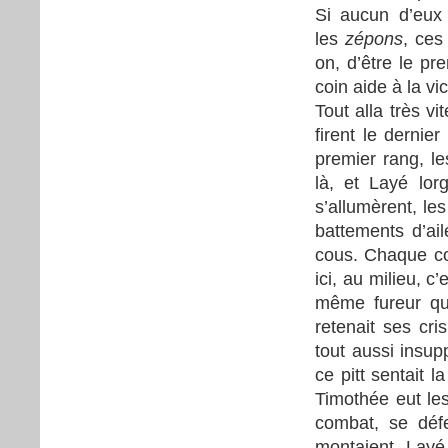
Si aucun d’eux 
les
zépons
, ces
on, d’être le pr
coin aide à la vi
Tout alla très vi
firent le derni
premier rang, le
là, et Layé lor
s’allumèrent, les
battements d’ai
cous. Chaque coq
ici, au milieu, c’
même fureur qui
retenait ses cri
tout aussi insup
ce pitt sentait 
Timothée eut les
combat, se défe
montaient. Layé, 