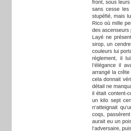
front, sous leurs
sans cesse les 
stupéfié, mais l
Rico où mille pe
des ascenseurs p
Layé ne présent
sirop, un cendr
couleurs lui por
règlement, il l
l’élégance il av
arrangé la crête 
cela donnait vér
détail ne manqua
il était content
un kilo sept cen
n’atteignait qu’
coqs, passèrent 
aurait eu un poi
l’adversaire, pui