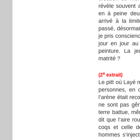
révèle souvent a
en à peine deux
arrivé à la limi
passé, désormai
je pris conscien
jour en jour au
peinture. La j
matrité ?
e
(2
extrait)
Le pitt où Layé m
personnes, en c
l’arène était rec
ne sont pas gên
terre battue, m
dit que l’aire ro
coqs et celle d
hommes s’inject