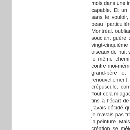
mois dans une in
capable. Et un 
sans le vouloir
peau particuli
Montréal, oublia
souciant guère d
vingt-cinquième 
oiseaux de nuit s
le même chemin.
contre moi-même
grand-père et
renouvellement
crépuscule, co
Tout cela m’agace
tins à l’écart d
j’avais décidé q
je n’avais pas t
la peinture. Mais
création se mêl